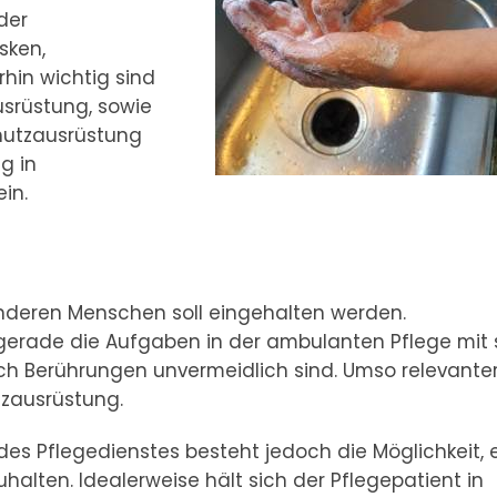
der
sken,
hin wichtig sind
usrüstung, sowie
chutzausrüstung
g in
in.
nderen Menschen soll eingehalten werden.
gerade die Aufgaben in der ambulanten Pflege mit s
ch Berührungen unvermeidlich sind. Umso relevanter
tzausrüstung.
es Pflegedienstes besteht jedoch die Möglichkeit, 
alten. Idealerweise hält sich der Pflegepatient in