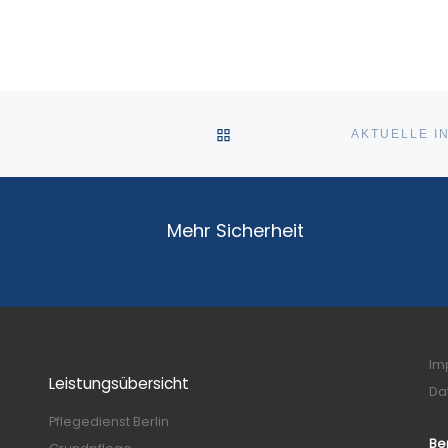
den Menschen der
slung für
sogenannten
serem
Risikogruppen. Absta
en.
einzuhalten ist nicht
rn und
möglich. Um so wichti
ßer-Haus-
war und ist die streng
sich ab.
Handhabung der
ZURÜCK ZUR BEITRAGSLI
Jahr
erweiterten
nsere
Hygienemaßnahmen.
in
en
aften
Mehr Sicherheit
Im
Leistungsübersicht
Da
Pflegedienst Berlin
Be