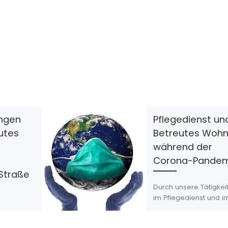
ungen
Pflegedienst un
utes
Betreutes Woh
während der
f
Corona-Pande
Straße
Durch unsere Tätigkei
im Pflegedienst und i
betreuten Wohnen sin
 und
immer ganz nah dran
ne