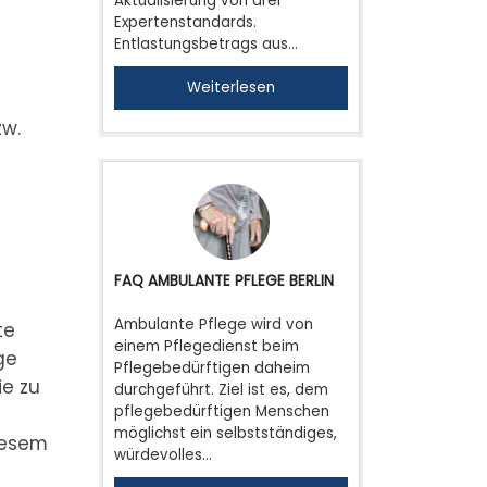
Aktualisierung von drei
Expertenstandards.
Entlastungsbetrags aus…
Weiterlesen
zw.
FAQ AMBULANTE PFLEGE BERLIN
Ambulante Pflege wird von
te
einem Pflegedienst beim
ge
Pflegebedürftigen daheim
ie zu
durchgeführt. Ziel ist es, dem
pflegebedürftigen Menschen
möglichst ein selbstständiges,
iesem
würdevolles…