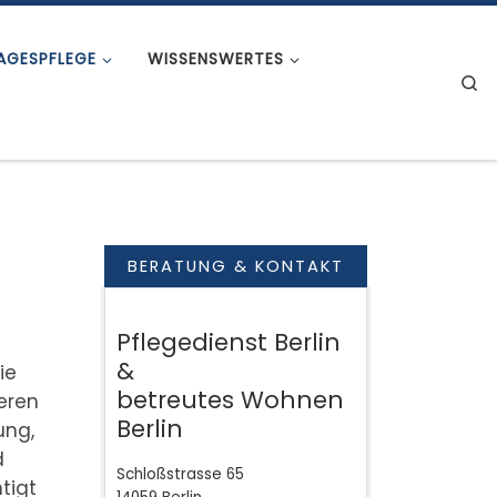
AGESPFLEGE
WISSENSWERTES
S
BERATUNG & KONTAKT
Pflegedienst Berlin
&
ie
betreutes Wohnen
eren
Berlin
ung,
d
Schloßstrasse 65
tigt