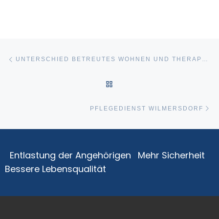
Beitragsnavigation
Vorheriger Beitrag
UNTERSCHIED BETREUTES WOHNEN UND THERAPEUTISCHE WOHNGEMEINSCHAFT
ZURÜCK ZUR BEITRAGSLI
Nä
PFLEGEDIENST WILMERSDORF
Entlastung der Angehörigen
Mehr Sicherheit
Bessere Lebensqualität