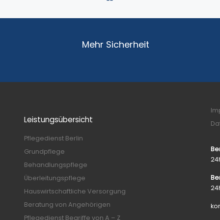
finanziell geteilt werd
24 Stunden rund um d
Uhr ist so beispielswe
sichergestellt, dass Hil
direkt verfügbar ist.
Mehr Sicherheit
Im
Leistungsübersicht
Da
Pflegedienst Berlin
Be
Grundpflege
24
Behandlungspflege
Be
Überleitungspflege
24
Hauswirtschaftliche Versorgung
Beratung von Angehörigen
ko
Pflegedienst Begriffe von A – Z