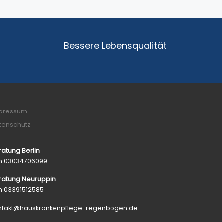
en.
ie
ise
fe
Bessere Lebensqualität
pressum
tenschutz
ratung Berlin
h 03034706099
ratung Neuruppin
h 03391512585
ntakt@hauskrankenpflege-regenbogen.de