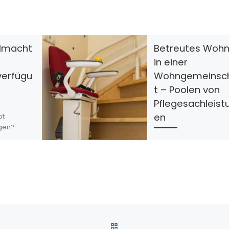
llmacht
Betreutes Woh
in einer
verfügu
Wohngemeinsc
t – Poolen von
Pflegesachleist
en
pt
rgen?
nten vom
Betreutes Wohnen in e
 HKP
Wohngemeinschaft ha
unseren
den Vorteil, dass die
mpelhof,
Leistungen von
professionellem
 es […]
Pflegepersonal mit
anderen
Pflegebedürftigen
ZURÜCK ZUR BEITRAGSLI