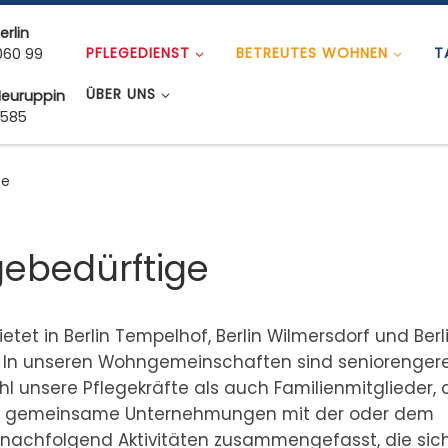
erlin
PFLEGEDIENST
BETREUTES WOHNEN
T
060 99
ÜBER UNS
Neuruppin
 585
ge
egebedürftige
et in Berlin Tempelhof, Berlin Wilmersdorf und Berl
. In unseren Wohngemeinschaften sind seniorenger
l unsere Pflegekräfte als auch Familienmitglieder, 
für gemeinsame Unternehmungen mit der oder dem
 nachfolgend Aktivitäten zusammengefasst, die sic