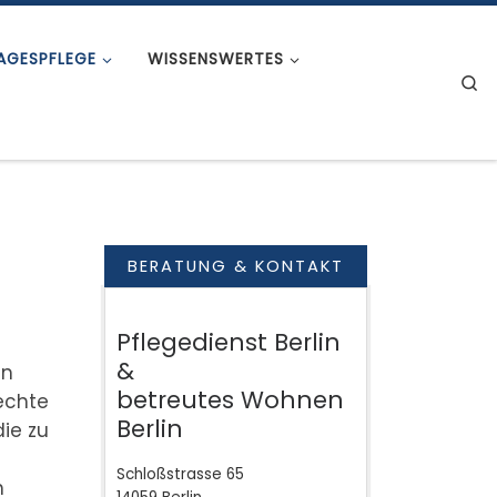
AGESPFLEGE
WISSENSWERTES
S
BERATUNG & KONTAKT
Pflegedienst Berlin
&
in
betreutes Wohnen
echte
Berlin
die zu
Schloßstrasse 65
h